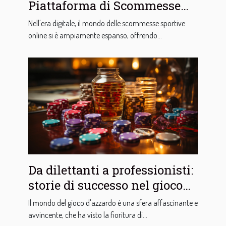
Piattaforma di Scommesse
Sportive Online: Guida per
Nell'era digitale, il mondo delle scommesse sportive
Principianti
online si è ampiamente espanso, offrendo...
Da dilettanti a professionisti:
storie di successo nel gioco
d'azzardo
Il mondo del gioco d'azzardo è una sfera affascinante e
avvincente, che ha visto la fioritura di...