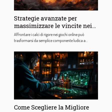
Strategie avanzate per
massimizzare le vincite nei
calci di rigore nei giochi
Affrontare i calci di rigore nei giochi online può
online
trasformarsi da semplice componente ludica a...
Come Scegliere la Migliore