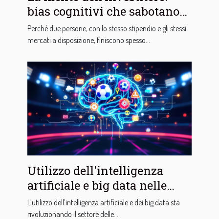
bias cognitivi che sabotano
la tua crescita economica
Perché due persone, con lo stesso stipendio e gli stessi
mercati a disposizione, finiscono spesso...
Utilizzo dell'intelligenza
artificiale e big data nelle
scommesse sportive
L’utilizzo dell’intelligenza artificiale e dei big data sta
rivoluzionando il settore delle...