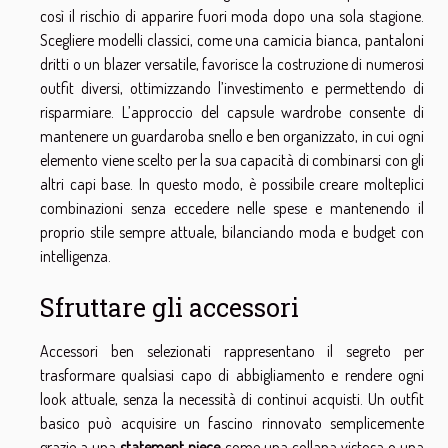
così il rischio di apparire fuori moda dopo una sola stagione.
Scegliere modelli classici, come una camicia bianca, pantaloni
dritti o un blazer versatile, favorisce la costruzione di numerosi
outfit diversi, ottimizzando l’investimento e permettendo di
risparmiare. L’approccio del capsule wardrobe consente di
mantenere un guardaroba snello e ben organizzato, in cui ogni
elemento viene scelto per la sua capacità di combinarsi con gli
altri capi base. In questo modo, è possibile creare molteplici
combinazioni senza eccedere nelle spese e mantenendo il
proprio stile sempre attuale, bilanciando moda e budget con
intelligenza.
Sfruttare gli accessori
Accessori ben selezionati rappresentano il segreto per
trasformare qualsiasi capo di abbigliamento e rendere ogni
look attuale, senza la necessità di continui acquisti. Un outfit
basico può acquisire un fascino rinnovato semplicemente
grazie a una
statement piece
come una collana vistosa o una