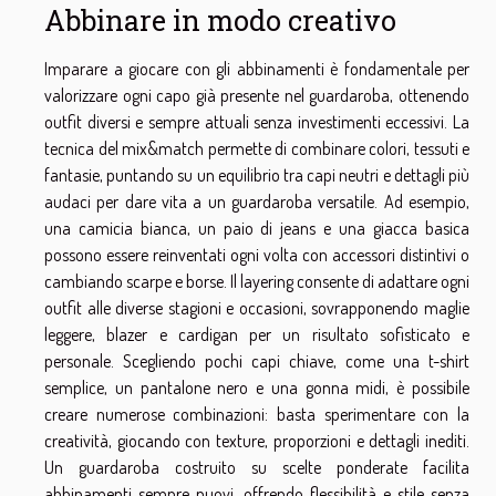
Abbinare in modo creativo
Imparare a giocare con gli abbinamenti è fondamentale per
valorizzare ogni capo già presente nel guardaroba, ottenendo
outfit diversi e sempre attuali senza investimenti eccessivi. La
tecnica del mix&match permette di combinare colori, tessuti e
fantasie, puntando su un equilibrio tra capi neutri e dettagli più
audaci per dare vita a un guardaroba versatile. Ad esempio,
una camicia bianca, un paio di jeans e una giacca basica
possono essere reinventati ogni volta con accessori distintivi o
cambiando scarpe e borse. Il layering consente di adattare ogni
outfit alle diverse stagioni e occasioni, sovrapponendo maglie
leggere, blazer e cardigan per un risultato sofisticato e
personale. Scegliendo pochi capi chiave, come una t-shirt
semplice, un pantalone nero e una gonna midi, è possibile
creare numerose combinazioni: basta sperimentare con la
creatività, giocando con texture, proporzioni e dettagli inediti.
Un guardaroba costruito su scelte ponderate facilita
abbinamenti sempre nuovi, offrendo flessibilità e stile senza