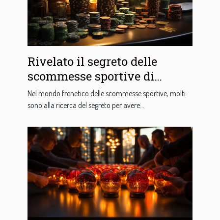
Rivelato il segreto delle
scommesse sportive di
successo
Nel mondo frenetico delle scommesse sportive, molti
sono alla ricerca del segreto per avere...