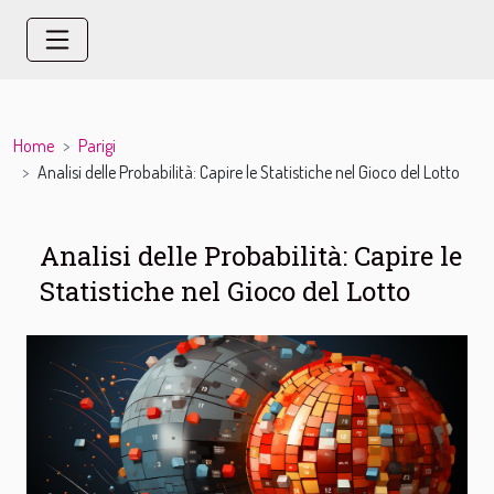
Home
Parigi
Analisi delle Probabilità: Capire le Statistiche nel Gioco del Lotto
Analisi delle Probabilità: Capire le
Statistiche nel Gioco del Lotto