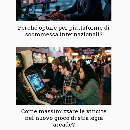
Perché optare per piattaforme di
scommessa internazionali?
Come massimizzare le vincite
nel nuovo gioco di strategia
arcade?