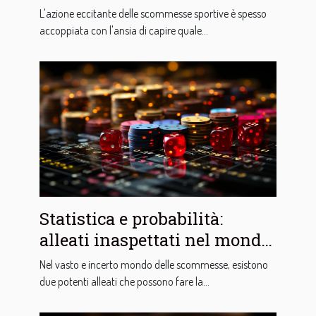
sicura
L'azione eccitante delle scommesse sportive è spesso
accoppiata con l'ansia di capire quale...
Statistica e probabilità:
alleati inaspettati nel mondo
delle scommesse
Nel vasto e incerto mondo delle scommesse, esistono
due potenti alleati che possono fare la...