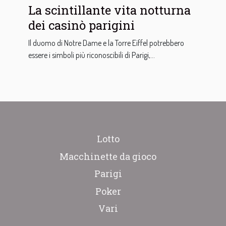
La scintillante vita notturna
dei casinò parigini
Il duomo di Notre Dame e la Torre Eiffel potrebbero
essere i simboli più riconoscibili di Parigi,...
Lotto
Macchinette da gioco
Parigi
Poker
Vari