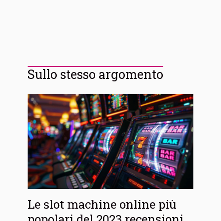
Sullo stesso argomento
Le slot machine online più
popolari del 2023 recensioni e