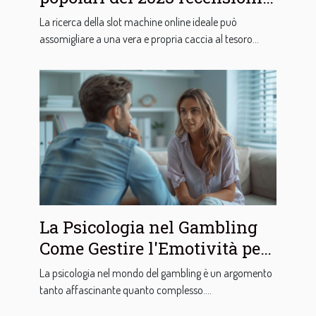
percentuali di pagamento per
La ricerca della slot machine online ideale può
scegliere quelle più redditizie
assomigliare a una vera e propria caccia al tesoro...
La Psicologia nel Gambling
Come Gestire l'Emotività per
Migliorare il Gioco
La psicologia nel mondo del gambling è un argomento
Responsabile
tanto affascinante quanto complesso....