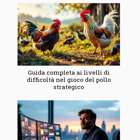
Guida completa ai livelli di
difficoltà nel gioco del pollo
strategico