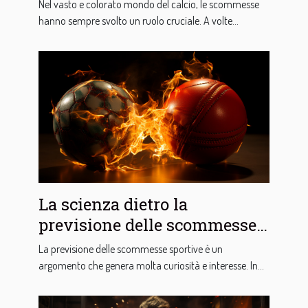
storia
Nel vasto e colorato mondo del calcio, le scommesse
hanno sempre svolto un ruolo cruciale. A volte...
La scienza dietro la
previsione delle scommesse
sportive
La previsione delle scommesse sportive è un
argomento che genera molta curiosità e interesse. In...