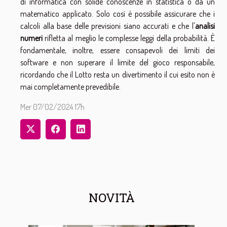
di informatica con solide conoscenze in statistica o da un
matematico applicato. Solo così è possibile assicurare che i
calcoli alla base delle previsioni siano accurati e che l'
analisi
numeri
rifletta al meglio le complesse leggi della probabilità. È
fondamentale, inoltre, essere consapevoli dei limiti dei
software e non superare il limite del gioco responsabile,
ricordando che il Lotto resta un divertimento il cui esito non è
mai completamente prevedibile.
Mer 07/02/2024 17h
NOVITÀ